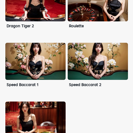
Dragon Tiger 2
Roulette
Speed Baccarat 1
Speed Baccarat 2