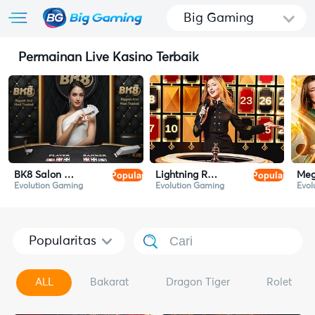
Big Gaming
Permainan Live Kasino Terbaik
Popular
Popular
BK8 Salon Prive Baccarat
Lightning Roulette
Meg
Evolution Gaming
Evolution Gaming
Evol
Popularitas
ALL
Bakarat
Dragon Tiger
Rolet