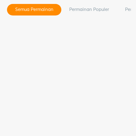
Semua Permainan
Permainan Populer
Perm