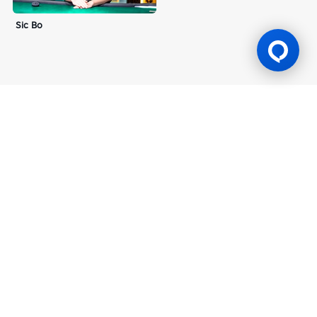
Sic Bo
Lesen Permainan
BK8 diuruskan oleh Mettlemind Tech Ltd., nombor pendaftaran:
15779, dengan alamat berdaftar di Hamchako, Mutsamudu,
Pulau Autonomi Anjouan, Kesatuan Comoros. BK8 berlesen dan
dikawal selia oleh Kerajaan Pulau Autonomi Anjouan, Kesatuan
Comoros dan beroperasi dengan Lesen No.: ALSI-202504032-
FI2. BK8 telah mematuhi semua keperluan peraturan dan