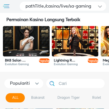
pathTitle./casino/live/sa-gaming
Permainan Kasino Langsung Terbaik
Popular
Popular
BK8 Salon Prive Baccarat
Lightning Roulette
Meg
Evolution Gaming
Evolution Gaming
Evol
Populariti
ALL
Bakarat
Dragon Tiger
Rolet