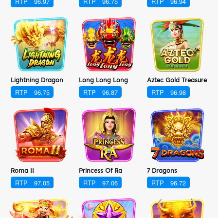
RTP
96.97
RTP
96.75
RTP
96.94
Lightning Dragon
Long Long Long
Aztec Gold Treasure
RTP
96.75
RTP
96.87
RTP
96.98
Roma II
Princess Of Ra
7 Dragons
RTP
97.05
RTP
97.06
RTP
96.72