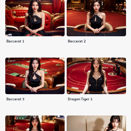
Baccarat 1
Baccarat 2
Baccarat 3
Dragon Tiger 1