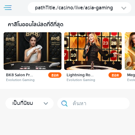
pathTitle./casino/live/asia-gaming
คาสิโนออนไลน์สดที่ดีที่สุด
BK8 Salon Prive Baccarat
Lightning Roulette
Meg
ฮอต
ฮอต
Evolution Gaming
Evolution Gaming
Evol
เป็นที่นิยม