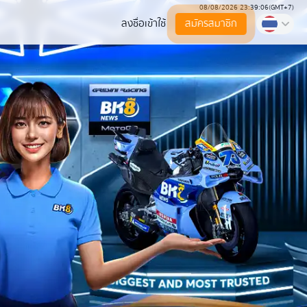
08/08/2026 23:39:08
(
GMT+7
)
ลงชื่อเข้าใช้
สมัครสมาชิก