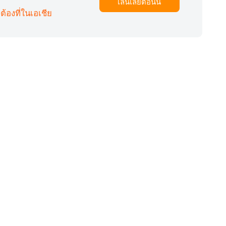
เล่นเลยตอนนี้
ต้องที่ในเอเชีย