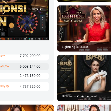
1,038,832.00
b*5*
6,083,300.00
*o*m*i
2,845,652.00
**o*
7,702,209.00
*a*4
Lightning Baccarat
6,008,144.00
*a*g*w
2,478,159.00
4,757,329.00
***a*0
1,268,931.00
n**i*
BK8 Salon Privé Baccarat
1,592,384.00
0***3
341,033.00
*a*