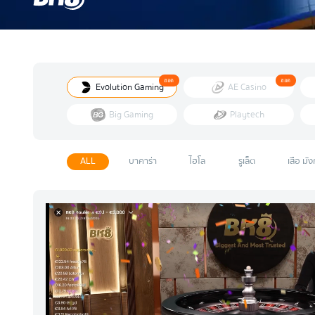
ฮอต
ฮอต
Evolution Gaming
AE Casino
Dream Gaming E8 /Baccarat
**e*n
Big Gaming
Playtech
SA Gaming / SIC BO
d*m*n
ALL
บาคาร่า
ไฮโล
รูเล็ต
เสือ มั
EBET / Baccarat
*v*e*
SA Gaming / Baccarat
j**s*
Allbet / Baccarat
* *ma
SA Gaming / Dragon Tiger
*a*i*
Evolution Gaming / Baccarat
h**n*